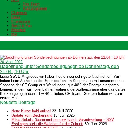
Das Team
Kursprogramm
Clubhaus
Links
Impressum
Swim & Fun
Mitarbeit
MV
Saison 2022
20. April 2022
Badöffnung unter Sonderbedingungen ab Donnerstag, den
21.04., 10 Uhr
Liebe SSVE-Mitglieder, wir haben heute zwei sehr gute Nachrichten! Wir
haben beim Aufheizen des Sportbeckens in Kooperation mit unserem neuen
Sponsor, der CF Group aus Wendlingen, gut 40% der Energie einsparen
können, in dem wir Folienbahnen während der Aufheizphase über das ganze
Becken gelegt haben – DANKE, liebes CF-Team!! Gestern haben wir zum
ersten Mal…
Neueste Beiträge
Neue Kurse bald online!
22. Juli 2026
Update vom Beckenrand
13. Juli 2026
Milos Sekulic übernimmt perspektivisch Verantwortung – SSV
Esslingen stellt die Weichen für die Zukunft
30. Juni 2026