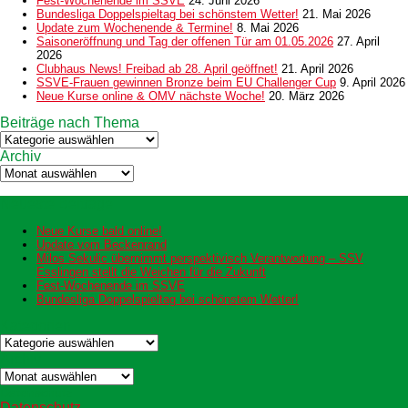
Fest-Wochenende im SSVE
24. Juni 2026
Bundesliga Doppelspieltag bei schönstem Wetter!
21. Mai 2026
Update zum Wochenende & Termine!
8. Mai 2026
Saisoneröffnung und Tag der offenen Tür am 01.05.2026
27. April
2026
Clubhaus News! Freibad ab 28. April geöffnet!
21. April 2026
SSVE-Frauen gewinnen Bronze beim EU Challenger Cup
9. April 2026
Neue Kurse online & OMV nächste Woche!
20. März 2026
Beiträge nach Thema
Beiträge
nach
Archiv
Thema
Archiv
Neueste Beiträge
Neue Kurse bald online!
Update vom Beckenrand
Milos Sekulic übernimmt perspektivisch Verantwortung – SSV
Esslingen stellt die Weichen für die Zukunft
Fest-Wochenende im SSVE
Bundesliga Doppelspieltag bei schönstem Wetter!
Kategorien
Kategorien
Archiv
Archiv
Datenschutz
Datenschutz