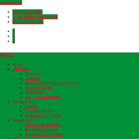
Untermenü
Geschäftsstelle
… so finden Sie zu uns
Mitglied werden
Menü
Home
Über uns
Vorstand
Satzung
Beiträge/Mitgliederverwaltung
Geschäftsstelle
Newsletter
MV – Informationen
Schwimmen
Trainer
Trainingszeiten
Schwimmen – News
Wasserball
Bundesliga Männer
Bundesliga Frauen
Jugendmannschaften
BFG