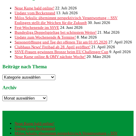
Neue Kurse bald online!
22. Juli 2026
Update vom Beckenrand
13. Juli 2026
Milos Sekulic übernimmt perspektivisch Verantwortung – SSV
Esslingen stellt die Weichen für die Zukunft
30. Juni 2026
Fest-Wochenende im SSVE
24. Juni 2026
Bundesliga Doppelspieltag bei schönstem Wetter!
21. Mai 2026
Update zum Wochenende & Termine!
8. Mai 2026
Saisoneröffnung und Tag der offenen Tür am 01.05.2026
27. April 2026
Clubhaus News! Freibad ab 28. April geöffnet!
21. April 2026
SSVE-Frauen gewinnen Bronze beim EU Challenger Cup
9. April 2026
Neue Kurse online & OMV nächste Woche!
20. März 2026
Beiträge nach Thema
Beiträge
nach
Thema
Archiv
Archiv
Neueste Beiträge
Neue Kurse bald online!
Update vom Beckenrand
Milos Sekulic übernimmt perspektivisch Verantwortung – SSV