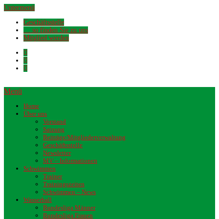
Untermenü
Geschäftsstelle
… so finden Sie zu uns
Mitglied werden
Menü
Home
Über uns
Vorstand
Satzung
Beiträge/Mitgliederverwaltung
Geschäftsstelle
Newsletter
MV – Informationen
Schwimmen
Trainer
Trainingszeiten
Schwimmen – News
Wasserball
Bundesliga Männer
Bundesliga Frauen