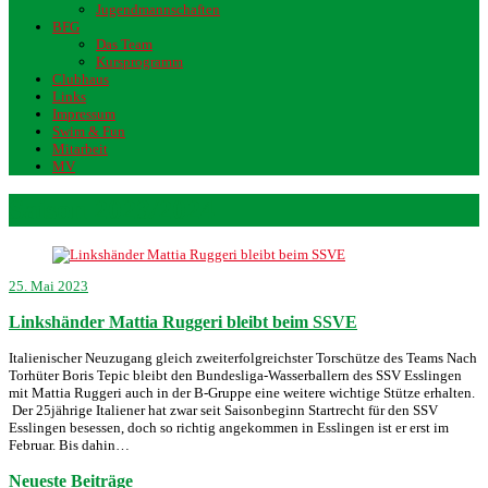
Jugendmannschaften
BFG
Das Team
Kursprogramm
Clubhaus
Links
Impressum
Swim & Fun
Mitarbeit
MV
Saison 2023/2024
25. Mai 2023
Linkshänder Mattia Ruggeri bleibt beim SSVE
Italienischer Neuzugang gleich zweiterfolgreichster Torschütze des Teams Nach
Torhüter Boris Tepic bleibt den Bundesliga-Wasserballern des SSV Esslingen
mit Mattia Ruggeri auch in der B-Gruppe eine weitere wichtige Stütze erhalten.
Der 25jährige Italiener hat zwar seit Saisonbeginn Startrecht für den SSV
Esslingen besessen, doch so richtig angekommen in Esslingen ist er erst im
Februar. Bis dahin…
Neueste Beiträge