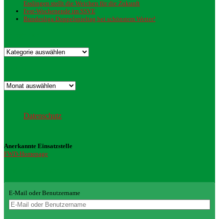
Esslingen stellt die Weichen für die Zukunft
Fest-Wochenende im SSVE
Bundesliga Doppelspieltag bei schönstem Wetter!
Kategorien
Kategorien
Archiv
Archiv
Datenschutz
Datenschutz
Anerkannte Einsatzstelle
FWD-Homepage
Login Redaktion
E-Mail oder Benutzername