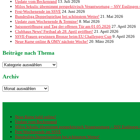
Update vom Beckenrand
13. Juli 2026
Milos Sekulic übernimmt perspektivisch Verantwortung – SSV Esslingen st
Fest-Wochenende im SSVE
24. Juni 2026
Bundesliga Doppelspieltag bei schönstem Wetter!
21. Mai 2026
Update zum Wochenende & Termine!
8. Mai 2026
Saisoneröffnung und Tag der offenen Tür am 01.05.2026
27. April 2026
Clubhaus News! Freibad ab 28. April geöffnet!
21. April 2026
SSVE-Frauen gewinnen Bronze beim EU Challenger Cup
9. April 2026
Neue Kurse online & OMV nächste Woche!
20. März 2026
Beiträge nach Thema
Beiträge
nach
Thema
Archiv
Archiv
Neueste Beiträge
Neue Kurse bald online!
Update vom Beckenrand
Milos Sekulic übernimmt perspektivisch Verantwortung – SSV Esslingen st
Fest-Wochenende im SSVE
Bundesliga Doppelspieltag bei schönstem Wetter!