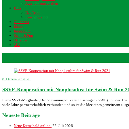
Jugendmannschaften
BFG
Das Team
Kursprogramm
Clubhaus
Links
Impressum
Swim & Fun
Mitarbeit
MV
Sommer 2021
8. Dezember 2020
SSVE-Kooperation mit Nonplusultra für Swim & Run 2
Liebe SSVE-Mitglieder, Der Schwimmsportverein Esslingen (SSVE) und der Tria
viele Jahre partnerschaftlich verbunden und so ist die Idee eines gemeinsam au
Neueste Beiträge
Neue Kurse bald online!
22. Juli 2026