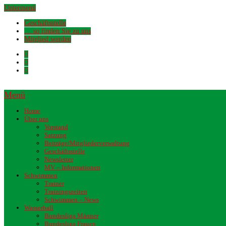
Untermenü
Geschäftsstelle
… so finden Sie zu uns
Mitglied werden
Menü
Home
Über uns
Vorstand
Satzung
Beiträge/Mitgliederverwaltung
Geschäftsstelle
Newsletter
MV – Informationen
Schwimmen
Trainer
Trainingszeiten
Schwimmen – News
Wasserball
Bundesliga Männer
Bundesliga Frauen