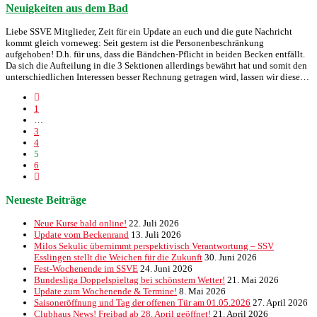
Neuigkeiten aus dem Bad
Liebe SSVE Mitglieder, Zeit für ein Update an euch und die gute Nachricht
kommt gleich vorneweg: Seit gestern ist die Personenbeschränkung
aufgehoben! D.h. für uns, dass die Bändchen-Pflicht in beiden Becken entfällt.
Da sich die Aufteilung in die 3 Sektionen allerdings bewährt hat und somit den
unterschiedlichen Interessen besser Rechnung getragen wird, lassen wir diese…
1
…
3
4
5
6
Neueste Beiträge
Neue Kurse bald online!
22. Juli 2026
Update vom Beckenrand
13. Juli 2026
Milos Sekulic übernimmt perspektivisch Verantwortung – SSV
Esslingen stellt die Weichen für die Zukunft
30. Juni 2026
Fest-Wochenende im SSVE
24. Juni 2026
Bundesliga Doppelspieltag bei schönstem Wetter!
21. Mai 2026
Update zum Wochenende & Termine!
8. Mai 2026
Saisoneröffnung und Tag der offenen Tür am 01.05.2026
27. April 2026
Clubhaus News! Freibad ab 28. April geöffnet!
21. April 2026