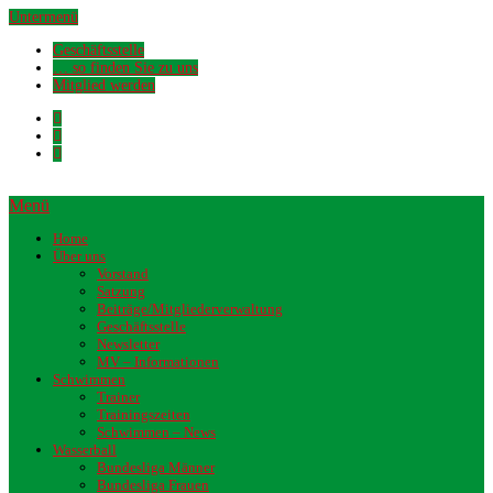
Untermenü
Geschäftsstelle
… so finden Sie zu uns
Mitglied werden
Menü
Home
Über uns
Vorstand
Satzung
Beiträge/Mitgliederverwaltung
Geschäftsstelle
Newsletter
MV – Informationen
Schwimmen
Trainer
Trainingszeiten
Schwimmen – News
Wasserball
Bundesliga Männer
Bundesliga Frauen