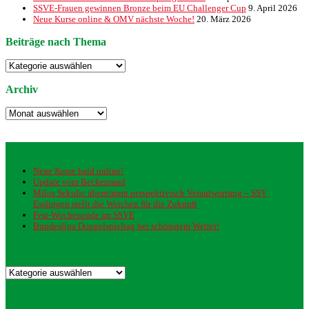
SSVE-Frauen gewinnen Bronze beim EU Challenger Cup
9. April 2026
Neue Kurse online & OMV nächste Woche!
20. März 2026
Beiträge nach Thema
Beiträge
nach
Thema
Archiv
Archiv
Neueste Beiträge
Neue Kurse bald online!
Update vom Beckenrand
Milos Sekulic übernimmt perspektivisch Verantwortung – SSV
Esslingen stellt die Weichen für die Zukunft
Fest-Wochenende im SSVE
Bundesliga Doppelspieltag bei schönstem Wetter!
Kategorien
Kategorien
Archiv