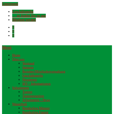
Untermenü
Geschäftsstelle
… so finden Sie zu uns
Mitglied werden
Menü
Home
Über uns
Vorstand
Satzung
Beiträge/Mitgliederverwaltung
Geschäftsstelle
Newsletter
MV – Informationen
Schwimmen
Trainer
Trainingszeiten
Schwimmen – News
Wasserball
Bundesliga Männer
Bundesliga Frauen