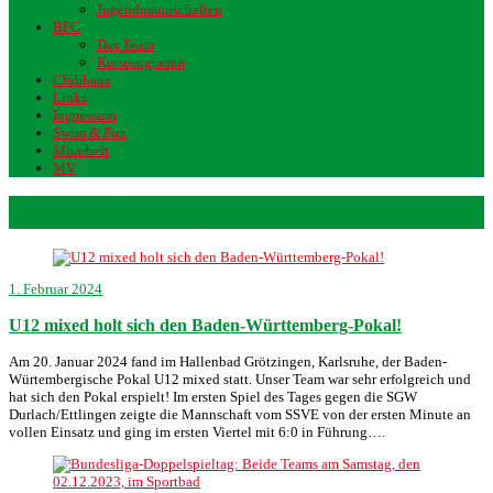
Jugendmannschaften
BFG
Das Team
Kursprogramm
Clubhaus
Links
Impressum
Swim & Fun
Mitarbeit
MV
Sportbad Stuttgart
1. Februar 2024
U12 mixed holt sich den Baden-Württemberg-Pokal!
Am 20. Januar 2024 fand im Hallenbad Grötzingen, Karlsruhe, der Baden-
Würtembergische Pokal U12 mixed statt. Unser Team war sehr erfolgreich und
hat sich den Pokal erspielt! Im ersten Spiel des Tages gegen die SGW
Durlach/Ettlingen zeigte die Mannschaft vom SSVE von der ersten Minute an
vollen Einsatz und ging im ersten Viertel mit 6:0 in Führung….