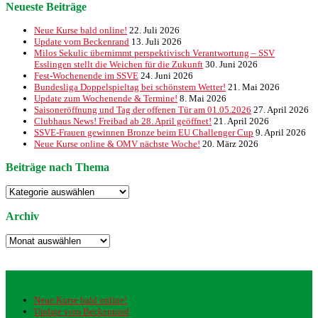
Neueste Beiträge
Neue Kurse bald online!
22. Juli 2026
Update vom Beckenrand
13. Juli 2026
Milos Sekulic übernimmt perspektivisch Verantwortung – SSV
Esslingen stellt die Weichen für die Zukunft
30. Juni 2026
Fest-Wochenende im SSVE
24. Juni 2026
Bundesliga Doppelspieltag bei schönstem Wetter!
21. Mai 2026
Update zum Wochenende & Termine!
8. Mai 2026
Saisoneröffnung und Tag der offenen Tür am 01.05.2026
27. April 2026
Clubhaus News! Freibad ab 28. April geöffnet!
21. April 2026
SSVE-Frauen gewinnen Bronze beim EU Challenger Cup
9. April 2026
Neue Kurse online & OMV nächste Woche!
20. März 2026
Beiträge nach Thema
Beiträge
nach
Thema
Archiv
Archiv
Neueste Beiträge
Neue Kurse bald online!
Update vom Beckenrand