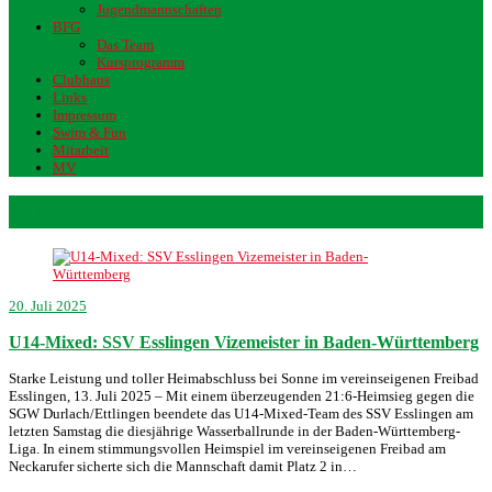
Jugendmannschaften
BFG
Das Team
Kursprogramm
Clubhaus
Links
Impressum
Swim & Fun
Mitarbeit
MV
U14mixed
20. Juli 2025
U14-Mixed: SSV Esslingen Vizemeister in Baden-Württemberg
Starke Leistung und toller Heimabschluss bei Sonne im vereinseigenen Freibad
Esslingen, 13. Juli 2025 – Mit einem überzeugenden 21:6-Heimsieg gegen die
SGW Durlach/Ettlingen beendete das U14-Mixed-Team des SSV Esslingen am
letzten Samstag die diesjährige Wasserballrunde in der Baden-Württemberg-
Liga. In einem stimmungsvollen Heimspiel im vereinseigenen Freibad am
Neckarufer sicherte sich die Mannschaft damit Platz 2 in…