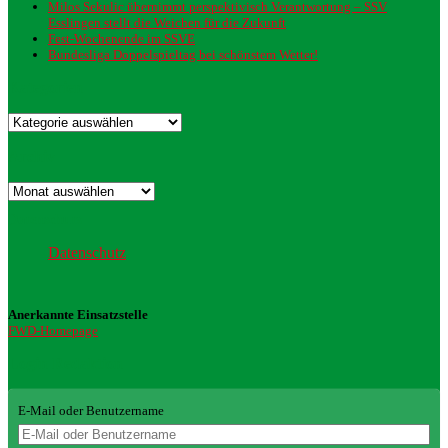
Milos Sekulic übernimmt perspektivisch Verantwortung – SSV
Esslingen stellt die Weichen für die Zukunft
Fest-Wochenende im SSVE
Bundesliga Doppelspieltag bei schönstem Wetter!
Kategorien
Kategorien
Archiv
Archiv
Datenschutz
Datenschutz
Anerkannte Einsatzstelle
FWD-Homepage
Login Redaktion
E-Mail oder Benutzername