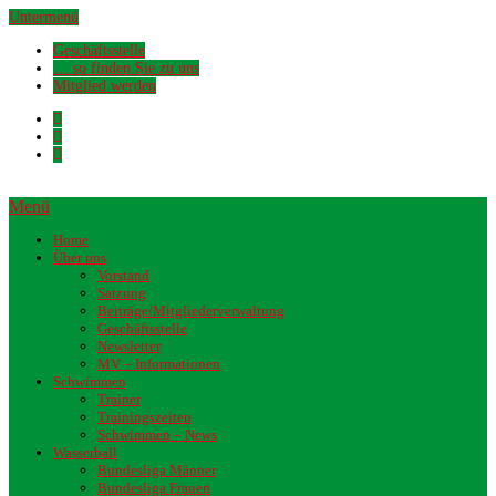
Untermenü
Geschäftsstelle
… so finden Sie zu uns
Mitglied werden
Menü
Home
Über uns
Vorstand
Satzung
Beiträge/Mitgliederverwaltung
Geschäftsstelle
Newsletter
MV – Informationen
Schwimmen
Trainer
Trainingszeiten
Schwimmen – News
Wasserball
Bundesliga Männer
Bundesliga Frauen