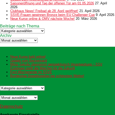
Saisoneröffnung und Tag der offenen Tür am 01.05.2026
27. April
2026
Clubhaus News! Freibad ab 28. April geöffnet!
21. April 2026
SSVE-Frauen gewinnen Bronze beim EU Challenger Cup
9. April 2026
Neue Kurse online & OMV nächste Woche!
20. März 2026
Beiträge nach Thema
Beiträge
nach
Archiv
Thema
Archiv
Neueste Beiträge
Neue Kurse bald online!
Update vom Beckenrand
Milos Sekulic übernimmt perspektivisch Verantwortung – SSV
Esslingen stellt die Weichen für die Zukunft
Fest-Wochenende im SSVE
Bundesliga Doppelspieltag bei schönstem Wetter!
Kategorien
Kategorien
Archiv
Archiv
Datenschutz
Datenschutz
Anerkannte Einsatzstelle