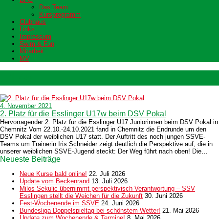
Das Team
Kursprogramm
Clubhaus
Links
Impressum
Swim & Fun
Mitarbeit
MV
U17w
4. November 2021
2. Platz für die Esslinger U17w beim DSV Pokal
Hervorragender 2. Platz für die Esslinger U17 Juniorinnen beim DSV Pokal in
Chemnitz Vom 22.10.-24.10.2021 fand in Chemnitz die Endrunde um den
DSV Pokal der weiblichen U17 statt. Der Auftritt des noch jungen SSVE-
Teams um Trainerin Iris Schneider zeigt deutlich die Perspektive auf, die in
unserer weiblichen SSVE-Jugend steckt: Der Weg führt nach oben! Die…
Neueste Beiträge
Neue Kurse bald online!
22. Juli 2026
Update vom Beckenrand
13. Juli 2026
Milos Sekulic übernimmt perspektivisch Verantwortung – SSV
Esslingen stellt die Weichen für die Zukunft
30. Juni 2026
Fest-Wochenende im SSVE
24. Juni 2026
Bundesliga Doppelspieltag bei schönstem Wetter!
21. Mai 2026
Update zum Wochenende & Termine!
8. Mai 2026