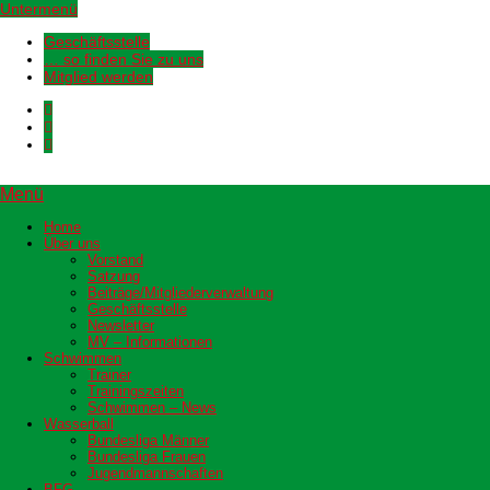
Untermenü
Geschäftsstelle
… so finden Sie zu uns
Mitglied werden
Menü
Home
Über uns
Vorstand
Satzung
Beiträge/Mitgliederverwaltung
Geschäftsstelle
Newsletter
MV – Informationen
Schwimmen
Trainer
Trainingszeiten
Schwimmen – News
Wasserball
Bundesliga Männer
Bundesliga Frauen
Jugendmannschaften
BFG