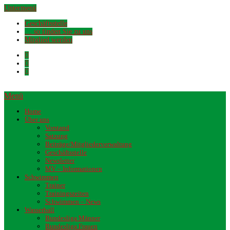
Untermenü
Geschäftsstelle
… so finden Sie zu uns
Mitglied werden
Menü
Home
Über uns
Vorstand
Satzung
Beiträge/Mitgliederverwaltung
Geschäftsstelle
Newsletter
MV – Informationen
Schwimmen
Trainer
Trainingszeiten
Schwimmen – News
Wasserball
Bundesliga Männer
Bundesliga Frauen