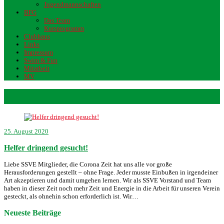
Jugendmannschaften
BFG
Das Team
Kursprogramm
Clubhaus
Links
Impressum
Swim & Fun
Mitarbeit
MV
Unterstützung
25. August 2020
Helfer dringend gesucht!
Liebe SSVE Mitglieder, die Corona Zeit hat uns alle vor große
Herausforderungen gestellt – ohne Frage. Jeder musste Einbußen in irgendeiner
Art akzeptieren und damit umgehen lernen. Wir als SSVE Vorstand und Team
haben in dieser Zeit noch mehr Zeit und Energie in die Arbeit für unseren Verein
gesteckt, als ohnehin schon erforderlich ist. Wir…
Neueste Beiträge