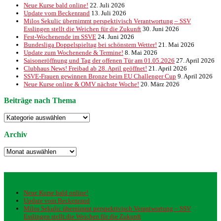
Neue Kurse bald online!
22. Juli 2026
Update vom Beckenrand
13. Juli 2026
Milos Sekulic übernimmt perspektivisch Verantwortung – SSV
Esslingen stellt die Weichen für die Zukunft
30. Juni 2026
Fest-Wochenende im SSVE
24. Juni 2026
Bundesliga Doppelspieltag bei schönstem Wetter!
21. Mai 2026
Update zum Wochenende & Termine!
8. Mai 2026
Saisoneröffnung und Tag der offenen Tür am 01.05.2026
27. April 2026
Clubhaus News! Freibad ab 28. April geöffnet!
21. April 2026
SSVE-Frauen gewinnen Bronze beim EU Challenger Cup
9. April 2026
Neue Kurse online & OMV nächste Woche!
20. März 2026
Beiträge nach Thema
Beiträge
nach
Thema
Archiv
Archiv
Neueste Beiträge
Neue Kurse bald online!
Update vom Beckenrand
Milos Sekulic übernimmt perspektivisch Verantwortung – SSV
Esslingen stellt die Weichen für die Zukunft