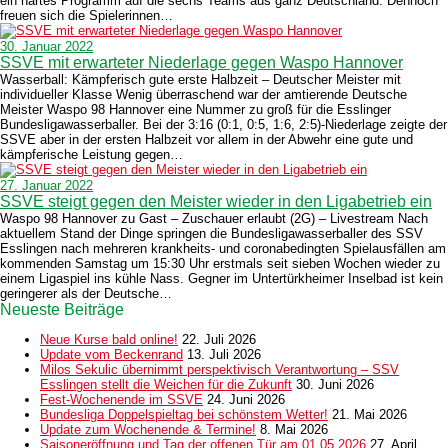
ein hartes Programm auf die sechs Teams aus ganz Deutschland. Dennoch
freuen sich die Spielerinnen…
30. Januar 2022
SSVE mit erwarteter Niederlage gegen Waspo Hannover
Wasserball: Kämpferisch gute erste Halbzeit – Deutscher Meister mit
individueller Klasse Wenig überraschend war der amtierende Deutsche
Meister Waspo 98 Hannover eine Nummer zu groß für die Esslinger
Bundesligawasserballer. Bei der 3:16 (0:1, 0:5, 1:6, 2:5)-Niederlage zeigte der
SSVE aber in der ersten Halbzeit vor allem in der Abwehr eine gute und
kämpferische Leistung gegen…
27. Januar 2022
SSVE steigt gegen den Meister wieder in den Ligabetrieb ein
Waspo 98 Hannover zu Gast – Zuschauer erlaubt (2G) – Livestream Nach
aktuellem Stand der Dinge springen die Bundesligawasserballer des SSV
Esslingen nach mehreren krankheits- und coronabedingten Spielausfällen am
kommenden Samstag um 15:30 Uhr erstmals seit sieben Wochen wieder zu
einem Ligaspiel ins kühle Nass. Gegner im Untertürkheimer Inselbad ist kein
geringerer als der Deutsche…
Neueste Beiträge
Neue Kurse bald online!
22. Juli 2026
Update vom Beckenrand
13. Juli 2026
Milos Sekulic übernimmt perspektivisch Verantwortung – SSV
Esslingen stellt die Weichen für die Zukunft
30. Juni 2026
Fest-Wochenende im SSVE
24. Juni 2026
Bundesliga Doppelspieltag bei schönstem Wetter!
21. Mai 2026
Update zum Wochenende & Termine!
8. Mai 2026
Saisoneröffnung und Tag der offenen Tür am 01.05.2026
27. April