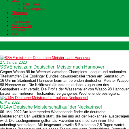
Das Team
Kursprogramm
Clubhaus
Links
Impressum
Swim & Fun
Mitarbeit
MV
Deutscher Meister
27. Januar 2023
SSVE reist zum Deutschen Meister nach Hannover
Gegner Waspo 98 im Wechsel zwischen Champions League und nationalen
Titelkämpfen Die Esslinger Bundesligawasserballer treten am Samstag um
16 Uhr im Stadionbad Hannover beim amtierenden deutschen Meister Waspo
98 Hannover an. Die Kräfteverhältnisse sind dabei zugunsten des
Gastgebers klar verteilt. Die Profis der Wasserballer von Waspo 98 Hannover
tanzen auf mehreren Hochzeiten: vergangenes Wochenende besiegten…
6. Mai 2022
U14w Deutsche Meisterschaft auf der Neckarinsel
06. Mai 2022 Am kommenden Wochenende findet die deutsche
Meisterschaft U14 weiblich statt, die bei uns auf der Neckarinsel ausgetragen
wird. Die Esslingerinnen gelten als Favoriten und möchten ihren Titel
unbedingt verteidigen. Mit insgesamt jeweils 5 Spielen an 2,5 Tagen wartet