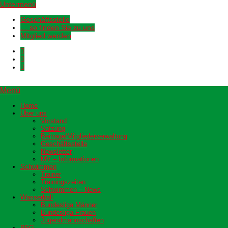
Untermenü
Geschäftsstelle
… so finden Sie zu uns
Mitglied werden
Menü
Home
Über uns
Vorstand
Satzung
Beiträge/Mitgliederverwaltung
Geschäftsstelle
Newsletter
MV – Informationen
Schwimmen
Trainer
Trainingszeiten
Schwimmen – News
Wasserball
Bundesliga Männer
Bundesliga Frauen
Jugendmannschaften
BFG