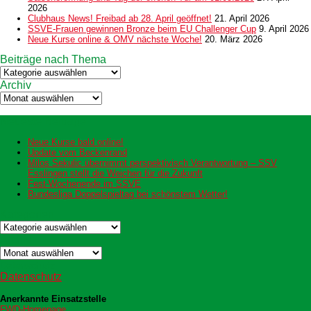
2026
Clubhaus News! Freibad ab 28. April geöffnet!
21. April 2026
SSVE-Frauen gewinnen Bronze beim EU Challenger Cup
9. April 2026
Neue Kurse online & OMV nächste Woche!
20. März 2026
Beiträge nach Thema
Beiträge
nach
Archiv
Thema
Archiv
Neueste Beiträge
Neue Kurse bald online!
Update vom Beckenrand
Milos Sekulic übernimmt perspektivisch Verantwortung – SSV
Esslingen stellt die Weichen für die Zukunft
Fest-Wochenende im SSVE
Bundesliga Doppelspieltag bei schönstem Wetter!
Kategorien
Kategorien
Archiv
Archiv
Datenschutz
Datenschutz
Anerkannte Einsatzstelle
FWD-Homepage