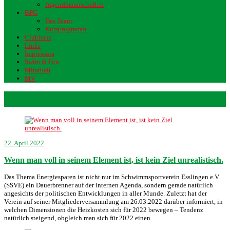
Jugendmannschaften
BFG
Das Team
Kursprogramm
Clubhaus
Links
Impressum
Swim & Fun
Mitarbeit
MV
Energiesparen
22. April 2022
Wenn man voll in seinem Element ist, ist kein Ziel unrealistisch.
Das Thema Energiesparen ist nicht nur im Schwimmsportverein Esslingen e.V.
(SSVE) ein Dauerbrenner auf der internen Agenda, sondern gerade natürlich
angesichts der politischen Entwicklungen in aller Munde. Zuletzt hat der
Verein auf seiner Mitgliederversammlung am 26.03.2022 darüber informiert, in
welchen Dimensionen die Heizkosten sich für 2022 bewegen – Tendenz
natürlich steigend, obgleich man sich für 2022 einen…