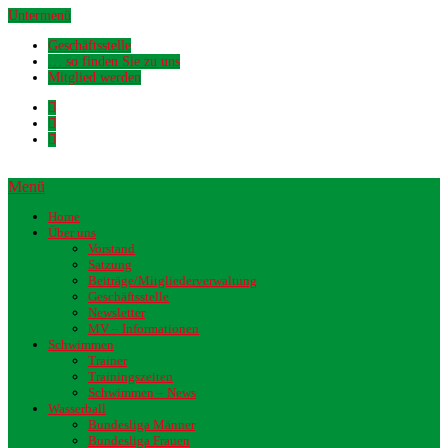
Untermenü
Geschäftsstelle
… so finden Sie zu uns
Mitglied werden
Menü
Home
Über uns
Vorstand
Satzung
Beiträge/Mitgliederverwaltung
Geschäftsstelle
Newsletter
MV – Informationen
Schwimmen
Trainer
Trainingszeiten
Schwimmen – News
Wasserball
Bundesliga Männer
Bundesliga Frauen