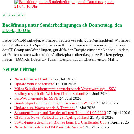
20. April 2022
Badöffnung unter Sonderbedingungen ab Donnerstag, den
21.04., 10 Uhr
Liebe SSVE-Mitglieder, wir haben heute zwei sehr gute Nachrichten! Wir haben
beim Aufheizen des Sportbeckens in Kooperation mit unserem neuen Sponsor,
der CF Group aus Wendlingen, gut 40% der Energie einsparen können, in dem
wir Folienbahnen während der Aufheizphase über das ganze Becken gelegt
haben – DANKE, liebes CF-Team!! Gestern haben wir zum ersten Mal…
Neueste Beiträge
Neue Kurse bald online!
22. Juli 2026
Update vom Beckenrand
13. Juli 2026
Milos Sekulic übernimmt perspektivisch Verantwortung – SSV
Esslingen stellt die Weichen für die Zukunft
30. Juni 2026
Fest-Wochenende im SSVE
24. Juni 2026
Bundesliga Doppelspieltag bei schönstem Wetter!
21. Mai 2026
Update zum Wochenende & Termine!
8. Mai 2026
Saisoneröffnung und Tag der offenen Tür am 01.05.2026
27. April 2026
Clubhaus News! Freibad ab 28. April geöffnet!
21. April 2026
SSVE-Frauen gewinnen Bronze beim EU Challenger Cup
9. April 2026
Neue Kurse online & OMV nächste Woche!
20. März 2026