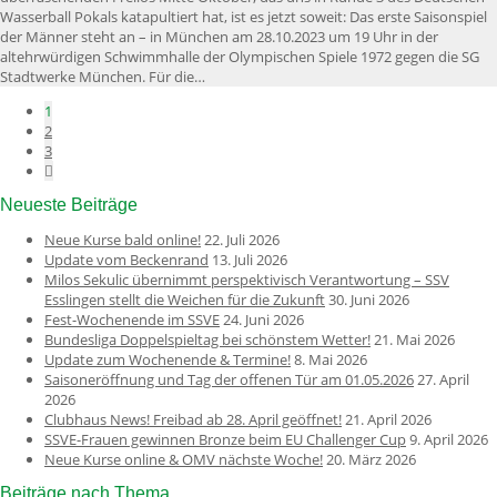
Wasserball Pokals katapultiert hat, ist es jetzt soweit: Das erste Saisonspiel
der Männer steht an – in München am 28.10.2023 um 19 Uhr in der
altehrwürdigen Schwimmhalle der Olympischen Spiele 1972 gegen die SG
Stadtwerke München. Für die…
1
2
3
Neueste Beiträge
Neue Kurse bald online!
22. Juli 2026
Update vom Beckenrand
13. Juli 2026
Milos Sekulic übernimmt perspektivisch Verantwortung – SSV
Esslingen stellt die Weichen für die Zukunft
30. Juni 2026
Fest-Wochenende im SSVE
24. Juni 2026
Bundesliga Doppelspieltag bei schönstem Wetter!
21. Mai 2026
Update zum Wochenende & Termine!
8. Mai 2026
Saisoneröffnung und Tag der offenen Tür am 01.05.2026
27. April
2026
Clubhaus News! Freibad ab 28. April geöffnet!
21. April 2026
SSVE-Frauen gewinnen Bronze beim EU Challenger Cup
9. April 2026
Neue Kurse online & OMV nächste Woche!
20. März 2026
Beiträge nach Thema