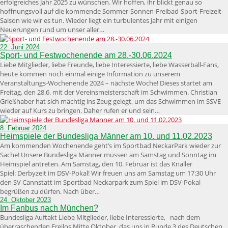
erfolgreiches Jahr 2025 zu wünschen. Wir hoffen, ihr blickt genau so
hoffnungsvoll auf die kommende Sommer-Sonnen-Freibad-Sport-Freizeit-
Saison wie wir es tun. Wieder liegt ein turbulentes Jahr mit einigen
Neuerungen rund um unser aller…
22. Juni 2024
Sport- und Festwochenende am 28.-30.06.2024
Liebe Mitglieder, liebe Freunde, liebe Interessierte, liebe Wasserball-Fans,
heute kommen noch einmal einige Information zu unserem
Veranstaltungs-Wochenende 2024 – nächste Woche! Dieses startet am
Freitag, den 28.6. mit der Vereinsmeisterschaft im Schwimmen. Christian
Grießhaber hat sich mächtig ins Zeug gelegt, um das Schwimmen im SSVE
wieder auf Kurs zu bringen. Daher rufen er und sein…
8. Februar 2024
Heimspiele der Bundesliga Männer am 10. und 11.02.2023
Am kommenden Wochenende geht’s im Sportbad NeckarPark wieder zur
Sache! Unsere Bundesliga Männer müssen am Samstag und Sonntag im
Heimspiel antreten. Am Samstag, den 10. Februar ist das Knaller
Spiel: Derbyzeit im DSV-Pokal! Wir freuen uns am Samstag um 17:30 Uhr
den SV Cannstatt im Sportbad Neckarpark zum Spiel im DSV-Pokal
begrüßen zu dürfen. Nach über…
24. Oktober 2023
Im Fanbus nach München?
Bundesliga Auftakt Liebe Mitglieder, liebe Interessierte, nach dem
überraschenden Freilos Mitte Oktober, das uns in Runde 3 des Deutschen