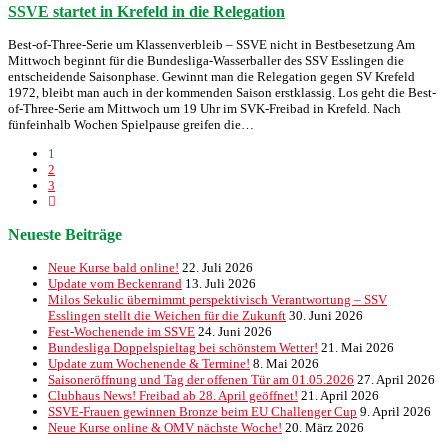
SSVE startet in Krefeld in die Relegation
Best-of-Three-Serie um Klassenverbleib – SSVE nicht in Bestbesetzung Am
Mittwoch beginnt für die Bundesliga-Wasserballer des SSV Esslingen die
entscheidende Saisonphase. Gewinnt man die Relegation gegen SV Krefeld
1972, bleibt man auch in der kommenden Saison erstklassig. Los geht die Best-
of-Three-Serie am Mittwoch um 19 Uhr im SVK-Freibad in Krefeld. Nach
fünfeinhalb Wochen Spielpause greifen die…
1
2
3
Neueste Beiträge
Neue Kurse bald online!
22. Juli 2026
Update vom Beckenrand
13. Juli 2026
Milos Sekulic übernimmt perspektivisch Verantwortung – SSV
Esslingen stellt die Weichen für die Zukunft
30. Juni 2026
Fest-Wochenende im SSVE
24. Juni 2026
Bundesliga Doppelspieltag bei schönstem Wetter!
21. Mai 2026
Update zum Wochenende & Termine!
8. Mai 2026
Saisoneröffnung und Tag der offenen Tür am 01.05.2026
27. April 2026
Clubhaus News! Freibad ab 28. April geöffnet!
21. April 2026
SSVE-Frauen gewinnen Bronze beim EU Challenger Cup
9. April 2026
Neue Kurse online & OMV nächste Woche!
20. März 2026