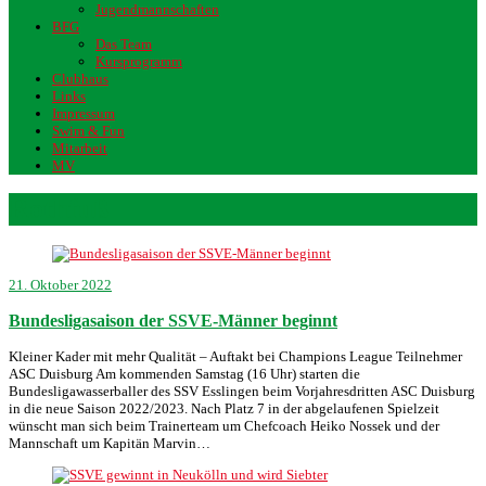
Jugendmannschaften
BFG
Das Team
Kursprogramm
Clubhaus
Links
Impressum
Swim & Fun
Mitarbeit
MV
Rothfuß
21. Oktober 2022
Bundesligasaison der SSVE-Männer beginnt
Kleiner Kader mit mehr Qualität – Auftakt bei Champions League Teilnehmer
ASC Duisburg Am kommenden Samstag (16 Uhr) starten die
Bundesligawasserballer des SSV Esslingen beim Vorjahresdritten ASC Duisburg
in die neue Saison 2022/2023. Nach Platz 7 in der abgelaufenen Spielzeit
wünscht man sich beim Trainerteam um Chefcoach Heiko Nossek und der
Mannschaft um Kapitän Marvin…