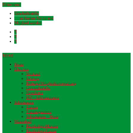
Untermenü
Geschäftsstelle
… so finden Sie zu uns
Mitglied werden
Menü
Home
Über uns
Vorstand
Satzung
Beiträge/Mitgliederverwaltung
Geschäftsstelle
Newsletter
MV – Informationen
Schwimmen
Trainer
Trainingszeiten
Schwimmen – News
Wasserball
Bundesliga Männer
Bundesliga Frauen