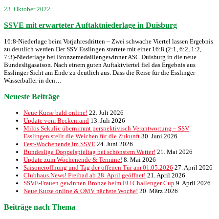
23. Oktober 2022
SSVE mit erwarteter Auftaktniederlage in Duisburg
16:8-Niederlage beim Vorjahresdritten – Zwei schwache Viertel lassen Ergebnis
zu deutlich werden Der SSV Esslingen startete mit einer 16:8 (2:1, 6:2, 1:2,
7:3)-Niederlage bei Bronzemedaillengewinner ASC Duisburg in die neue
Bundesligasaison. Nach einem guten Auftaktviertel fiel das Ergebnis aus
Esslinger Sicht am Ende zu deutlich aus. Dass die Reise für die Esslinger
Wasserballer in den…
Neueste Beiträge
Neue Kurse bald online!
22. Juli 2026
Update vom Beckenrand
13. Juli 2026
Milos Sekulic übernimmt perspektivisch Verantwortung – SSV
Esslingen stellt die Weichen für die Zukunft
30. Juni 2026
Fest-Wochenende im SSVE
24. Juni 2026
Bundesliga Doppelspieltag bei schönstem Wetter!
21. Mai 2026
Update zum Wochenende & Termine!
8. Mai 2026
Saisoneröffnung und Tag der offenen Tür am 01.05.2026
27. April 2026
Clubhaus News! Freibad ab 28. April geöffnet!
21. April 2026
SSVE-Frauen gewinnen Bronze beim EU Challenger Cup
9. April 2026
Neue Kurse online & OMV nächste Woche!
20. März 2026
Beiträge nach Thema