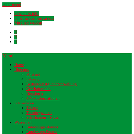
Untermenü
Geschäftsstelle
… so finden Sie zu uns
Mitglied werden
Menü
Home
Über uns
Vorstand
Satzung
Beiträge/Mitgliederverwaltung
Geschäftsstelle
Newsletter
MV – Informationen
Schwimmen
Trainer
Trainingszeiten
Schwimmen – News
Wasserball
Bundesliga Männer
Bundesliga Frauen