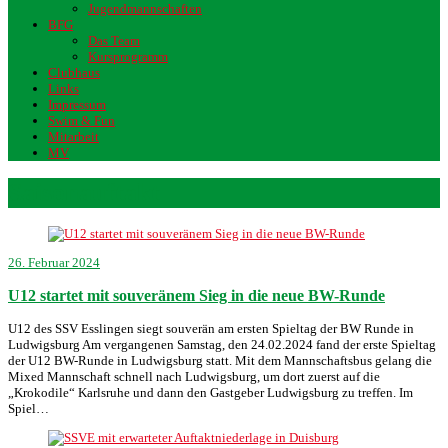
Jugendmannschaften
BFG
Das Team
Kursprogramm
Clubhaus
Links
Impressum
Swim & Fun
Mitarbeit
MV
Saisonauftakt
26. Februar 2024
U12 startet mit souveränem Sieg in die neue BW-Runde
U12 des SSV Esslingen siegt souverän am ersten Spieltag der BW Runde in
Ludwigsburg Am vergangenen Samstag, den 24.02.2024 fand der erste Spieltag
der U12 BW-Runde in Ludwigsburg statt. Mit dem Mannschaftsbus gelang die
Mixed Mannschaft schnell nach Ludwigsburg, um dort zuerst auf die
„Krokodile“ Karlsruhe und dann den Gastgeber Ludwigsburg zu treffen. Im
Spiel…