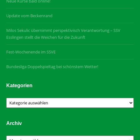
Neue Kurse bald online!
Update vom Beckenrand
Milos Sekulic übernimmt perspektivisch Verantwortung – SSV
Esslingen stellt die Weichen für die Zukunft
Fest-Wochenende im SSVE
Bundesliga Doppelspieltag bei schönstem Wetter!
Kategorien
Kategorien
Archiv
Archiv