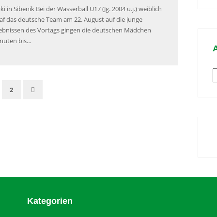
T
 in Sibenik Bei der Wasserball U17 (Jg. 2004 u.j.) weiblich
raf das deutsche Team am 22. August auf die junge
gebnissen des Vortags gingen die deutschen Mädchen
Minuten bis…
A
2
Kategorien