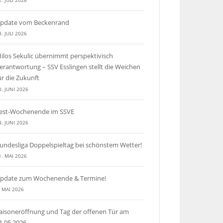
2. JULI 2026
pdate vom Beckenrand
3. JULI 2026
ilos Sekulic übernimmt perspektivisch
erantwortung – SSV Esslingen stellt die Weichen
ür die Zukunft
0. JUNI 2026
est-Wochenende im SSVE
4. JUNI 2026
undesliga Doppelspieltag bei schönstem Wetter!
1. MAI 2026
pdate zum Wochenende & Termine!
. MAI 2026
aisoneröffnung und Tag der offenen Tür am
1.05.2026