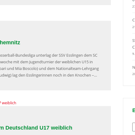
2
C
2
S
Chemnitz
C
9
asserball-Bundesliga unterlag der SSV Esslingen dem SC
enwoche mit dem Jugendturnier der weiblichen U15 in
N
hlibari und Mia Boscolo) und dem Nationalteam-Lehrgang
2
Ludwig) lag den Esslingerinnen noch in den Knochen –…
B
am Deutschland U17 weiblich
n