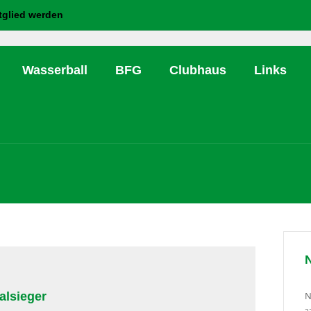
tglied werden
Wasserball
BFG
Clubhaus
Links
alsieger
N