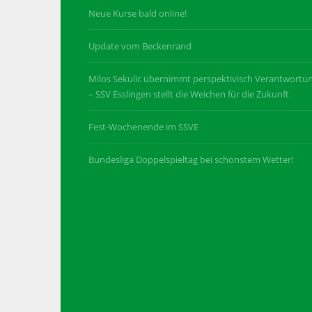
Neue Kurse bald online!
Update vom Beckenrand
Milos Sekulic übernimmt perspektivisch Verantwortu
– SSV Esslingen stellt die Weichen für die Zukunft
Fest-Wochenende im SSVE
Bundesliga Doppelspieltag bei schönstem Wetter!