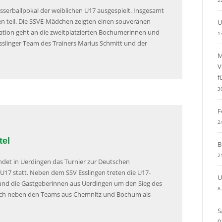
2
erballpokal der weiblichen U17 ausgespielt. Insgesamt
n teil. Die SSVE-Mädchen zeigten einen souveränen
U
ulation geht an die zweitplatzierten Bochumerinnen und
1
esslinger Team des Trainers Marius Schmitt und der
M
V
f
3
F
2
tel
B
2
et in Uerdingen das Turnier zur Deutschen
 U17 statt. Neben dem SSV Esslingen treten die U17-
U
nd die Gastgeberinnen aus Uerdingen um den Sieg des
8
 sich neben den Teams aus Chemnitz und Bochum als
S
0