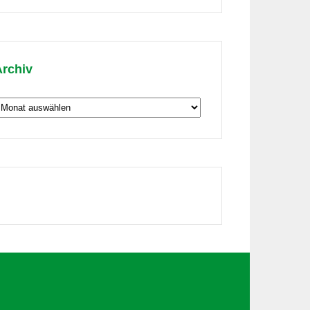
hema
Archiv
rchiv