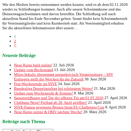
Wie den Medien bereits entnommen werden konnte, wird es ab dem 02.11.2020
wieder zu Schließungen kommen. Auch alle unsere Schwimmkurse und das
Donnerstagsschwimmen sind davon betroffen. Die Schließung soll nach
aktuellem Stand bis Ende November gelten. Somit findet kein Schwimmbetrieb
für Vereinsmitglieder und kein Kursbetrieb statt. Als Vereinsmitglied erhalten
Sie die aktuellsten Informationen über unsere…
1
2
Neueste Beiträge
Neue Kurse bald online!
22. Juli 2026
Update vom Beckenrand
13. Juli 2026
Milos Sekulic übernimmt perspektivisch Verantwortung – SSV
Esslingen stellt die Weichen für die Zukunft
30. Juni 2026
Fest-Wochenende im SSVE
24. Juni 2026
Bundesliga Doppelspieltag bei schönstem Wetter!
21. Mai 2026
Update zum Wochenende & Termine!
8. Mai 2026
Saisoneröffnung und Tag der offenen Tür am 01.05.2026
27. April 2026
Clubhaus News! Freibad ab 28. April geöffnet!
21. April 2026
SSVE-Frauen gewinnen Bronze beim EU Challenger Cup
9. April 2026
Neue Kurse online & OMV nächste Woche!
20. März 2026
Beiträge nach Thema
Beiträge