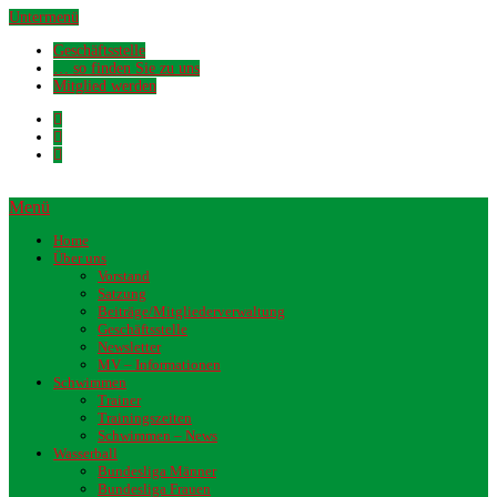
Untermenü
Geschäftsstelle
… so finden Sie zu uns
Mitglied werden
Menü
Home
Über uns
Vorstand
Satzung
Beiträge/Mitgliederverwaltung
Geschäftsstelle
Newsletter
MV – Informationen
Schwimmen
Trainer
Trainingszeiten
Schwimmen – News
Wasserball
Bundesliga Männer
Bundesliga Frauen