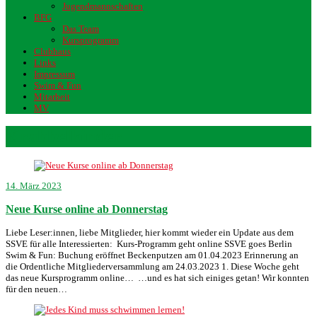
Jugendmannschaften
BFG
Das Team
Kursprogramm
Clubhaus
Links
Impressum
Swim & Fun
Mitarbeit
MV
Krabbelkinder
14. März 2023
Neue Kurse online ab Donnerstag
Liebe Leser:innen, liebe Mitglieder, hier kommt wieder ein Update aus dem
SSVE für alle Interessierten: Kurs-Programm geht online SSVE goes Berlin
Swim & Fun: Buchung eröffnet Beckenputzen am 01.04.2023 Erinnerung an
die Ordentliche Mitgliederversammlung am 24.03.2023 1. Diese Woche geht
das neue Kursprogramm online… …und es hat sich einiges getan! Wir konnten
für den neuen…