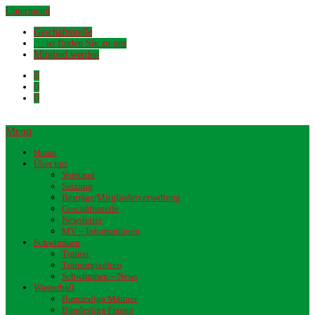
Untermenü
Geschäftsstelle
… so finden Sie zu uns
Mitglied werden
Menü
Home
Über uns
Vorstand
Satzung
Beiträge/Mitgliederverwaltung
Geschäftsstelle
Newsletter
MV – Informationen
Schwimmen
Trainer
Trainingszeiten
Schwimmen – News
Wasserball
Bundesliga Männer
Bundesliga Frauen