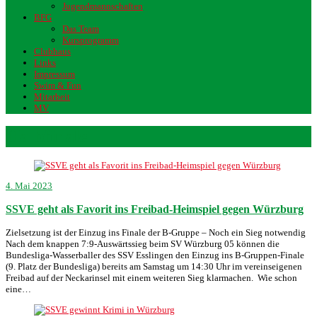
Jugendmannschaften
BFG
Das Team
Kursprogramm
Clubhaus
Links
Impressum
Swim & Fun
Mitarbeit
MV
Halbfinale
4. Mai 2023
SSVE geht als Favorit ins Freibad-Heimspiel gegen Würzburg
Zielsetzung ist der Einzug ins Finale der B-Gruppe – Noch ein Sieg notwendig
Nach dem knappen 7:9-Auswärtssieg beim SV Würzburg 05 können die
Bundesliga-Wasserballer des SSV Esslingen den Einzug ins B-Gruppen-Finale
(9. Platz der Bundesliga) bereits am Samstag um 14:30 Uhr im vereinseigenen
Freibad auf der Neckarinsel mit einem weiteren Sieg klarmachen. Wie schon
eine…