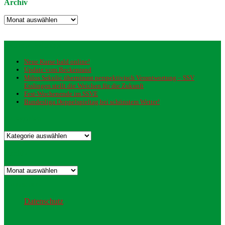
Archiv
Archiv
Neueste Beiträge
Neue Kurse bald online!
Update vom Beckenrand
Milos Sekulic übernimmt perspektivisch Verantwortung – SSV
Esslingen stellt die Weichen für die Zukunft
Fest-Wochenende im SSVE
Bundesliga Doppelspieltag bei schönstem Wetter!
Kategorien
Kategorien
Archiv
Archiv
Datenschutz
Datenschutz