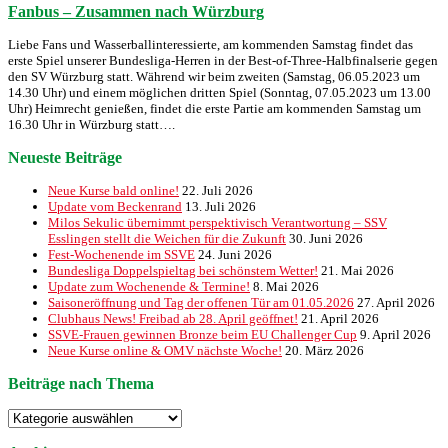
Fanbus – Zusammen nach Würzburg
Liebe Fans und Wasserballinteressierte, am kommenden Samstag findet das
erste Spiel unserer Bundesliga-Herren in der Best-of-Three-Halbfinalserie gegen
den SV Würzburg statt. Während wir beim zweiten (Samstag, 06.05.2023 um
14.30 Uhr) und einem möglichen dritten Spiel (Sonntag, 07.05.2023 um 13.00
Uhr) Heimrecht genießen, findet die erste Partie am kommenden Samstag um
16.30 Uhr in Würzburg statt….
Neueste Beiträge
Neue Kurse bald online!
22. Juli 2026
Update vom Beckenrand
13. Juli 2026
Milos Sekulic übernimmt perspektivisch Verantwortung – SSV
Esslingen stellt die Weichen für die Zukunft
30. Juni 2026
Fest-Wochenende im SSVE
24. Juni 2026
Bundesliga Doppelspieltag bei schönstem Wetter!
21. Mai 2026
Update zum Wochenende & Termine!
8. Mai 2026
Saisoneröffnung und Tag der offenen Tür am 01.05.2026
27. April 2026
Clubhaus News! Freibad ab 28. April geöffnet!
21. April 2026
SSVE-Frauen gewinnen Bronze beim EU Challenger Cup
9. April 2026
Neue Kurse online & OMV nächste Woche!
20. März 2026
Beiträge nach Thema
Beiträge
nach
Thema